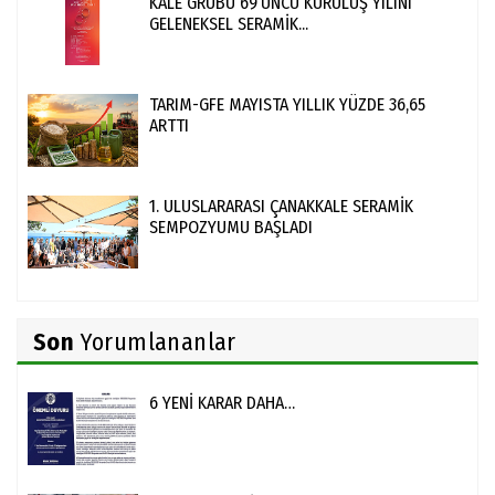
KALE GRUBU 69’UNCU KURULUŞ YILINI
GELENEKSEL SERAMİK...
TARIM-GFE MAYISTA YILLIK YÜZDE 36,65
ARTTI
1. ULUSLARARASI ÇANAKKALE SERAMİK
SEMPOZYUMU BAŞLADI
Son
Yorumlananlar
6 YENİ KARAR DAHA…