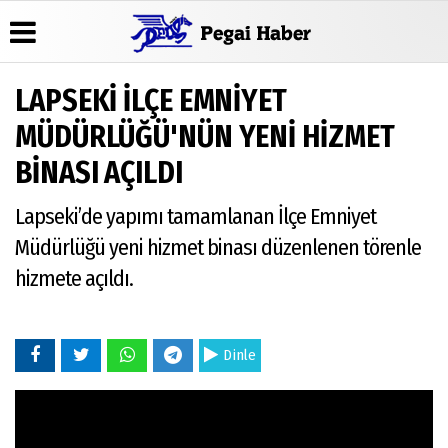
LAPSEKİ İLÇE EMNİYET
Üye Paneli
Hava
Köşe
Künye
MÜDÜRLÜĞÜ'NÜN YENİ HİZMET
Durumu
Yazarları
Haber
İletişim
BİNASI AÇILDI
Arşivi
Gazete
Video
Çerez
Manşetleri
Galeri
Gazete
Politikası
Lapseki’de yapımı tamamlanan İlçe Emniyet
Arşivi
Anketler
Foto
Gizlilik
Galeri
Günün
Biyografiler
İlkeleri
Müdürlüğü yeni hizmet binası düzenlenen törenle
Haberleri
hizmete açıldı.
Dinle