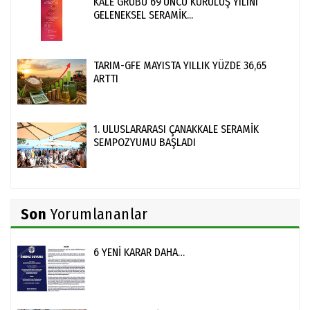
KALE GRUBU 69’UNCU KURULUŞ YILINI
GELENEKSEL SERAMİK...
TARIM-GFE MAYISTA YILLIK YÜZDE 36,65
ARTTI
1. ULUSLARARASI ÇANAKKALE SERAMİK
SEMPOZYUMU BAŞLADI
Son
Yorumlananlar
6 YENİ KARAR DAHA…