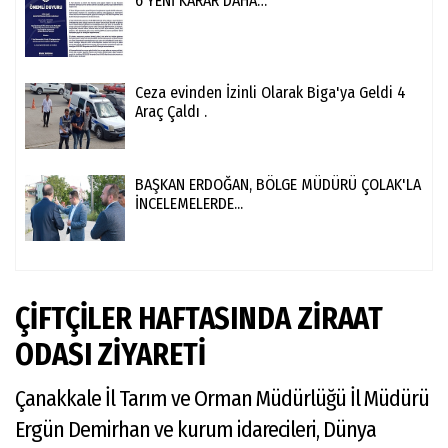
6 YENİ KARAR DAHA…
Ceza evinden İzinli Olarak Biga'ya Geldi 4
Araç Çaldı .
BAŞKAN ERDOĞAN, BÖLGE MÜDÜRÜ ÇOLAK'LA
İNCELEMELERDE...
ÇİFTÇİLER HAFTASINDA ZİRAAT
ODASI ZİYARETİ
Çanakkale İl Tarım ve Orman Müdürlüğü İl Müdürü
Ergün Demirhan ve kurum idarecileri, Dünya