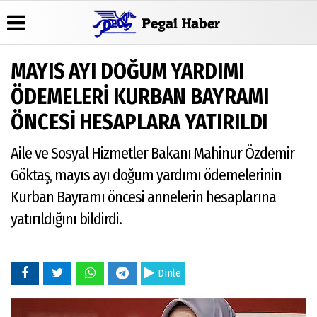
MAYIS AYI DOĞUM YARDIMI
Üye Paneli
Hava
Köşe
Künye
ÖDEMELERİ KURBAN BAYRAMI
Durumu
Yazarları
Haber Arşivi
İletişim
ÖNCESİ HESAPLARA YATIRILDI
Gazete
Video Galeri
Gazete
Çerez
Manşetleri
Arşivi
Foto Galeri
Politikası
Aile ve Sosyal Hizmetler Bakanı Mahinur Özdemir
Anketler
Günün
Gizlilik
Haberleri
Biyografiler
İlkeleri
Göktaş, mayıs ayı doğum yardımı ödemelerinin
Kurban Bayramı öncesi annelerin hesaplarına
yatırıldığını bildirdi.
Dinle