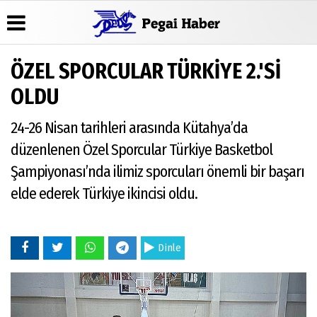
ÖZEL SPORCULAR TÜRKİYE 2.'Sİ
Üye Paneli
Hava
Köşe
Künye
OLDU
Durumu
Yazarları
Haber
İletişim
Arşivi
Gazete
Video
24-26 Nisan tarihleri arasında Kütahya’da
Çerez
Manşetleri
Galeri
Gazete
Politikası
düzenlenen Özel Sporcular Türkiye Basketbol
Arşivi
Anketler
Foto
Gizlilik
Galeri
Şampiyonası’nda ilimiz sporcuları önemli bir başarı
Günün
Biyografiler
İlkeleri
Haberleri
elde ederek Türkiye ikincisi oldu.
Dinle